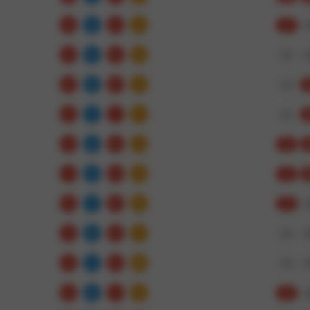
9
0
3
12
小
2
2
0
04
大
6
0
9
15
小
3
7
1
11
大
3
6
6
15
大
1
2
9
12
小
5
7
8
20
大
2
9
6
17
小
0
1
8
09
大
6
6
1
13
小