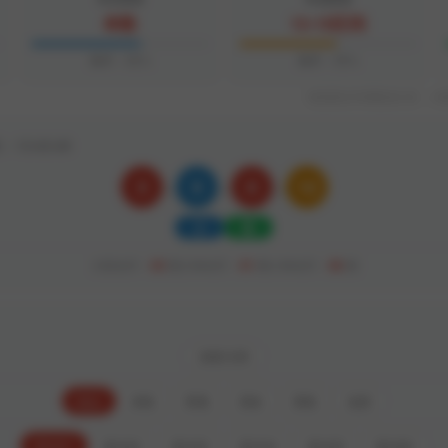
单数
13-15区间
概率：62%
概率：55%
根据最近50期数据分析，大数
13:43:49
+
+
=
3
9
0
12
小
双
大双未开：
03
期
大单未开：
01
期
小单未开：
06
期
加拿大28
组合
杀组
双项
四余
双组
龙虎
算法01
算法02
算法03
算法04
算法05
算法06