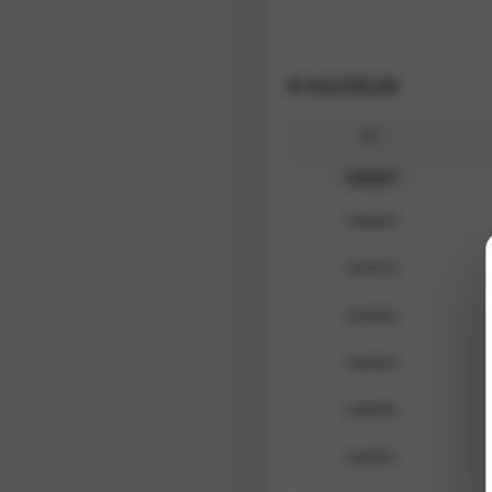
历史开奖记录
期号
3466957
3466956
3466955
3466954
3466953
3466952
3466951