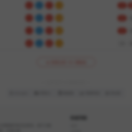
3
0
7
10
小
7
6
6
19
大
1
0
3
04
小
6
0
8
14
小
查看全部 151 期数据
— 合作伙伴 & 数据支持 —
Google
阿里云
数据堂
智算科技
安全盾
快速导航
大28预测开奖历史查询。基于大数
首页
费，无需注册。
走势图