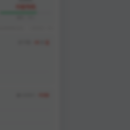
中段号码
概率：72%
据预测概率较高。 ｜ 置信区间：95%
距下期：
44
秒
当前模式：
专业版