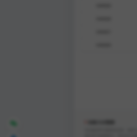
3466929
3466928
3466927
3466926
加拿大28预测
专业提供PC蛋蛋幸运28、加拿
据分析与智能算法，本站永久免