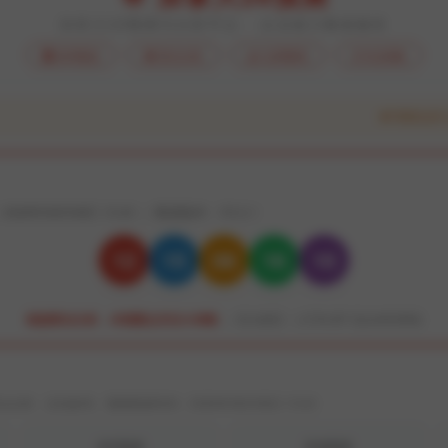
加拿大28预测与分析平台 · 企业级大数据服务
实时数据
算法分析
走势图表
专业策略
商务合作 认准唯一用户名
26年08月08日 13:43 ｜ 数据版本：V3.2.1
12
15
08
16
10
根据算法分析，本期重点关注大单数
｜ 算法模型：LSTM-BP 混合神经网络
析，仅供参考。预测更新时间：2026年08月08日 13:43
单双预测
和值预测